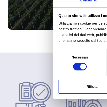
Consenso
Questo sito web utilizza i c
Utilizziamo i cookie per perso
nostro traffico. Condividiamo 
di analisi dei dati web, pubbl
che hanno raccolto dal tuo uti
Selezione
Necessari
del
consenso
Rifiuta