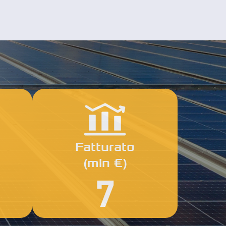
Fatturato
(mln €)
7