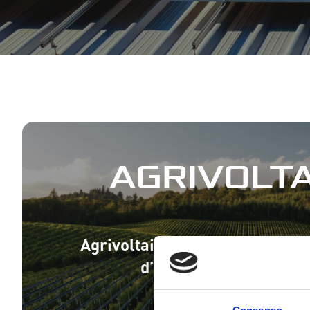
AGRIVOLT
Agrivoltaico avanzato per cult
d’impianto: pere /mele
SCOPRI DI PIÙ