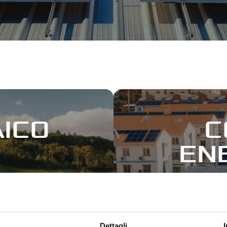
AICO
C
EN
ure con sesto
/vite
Meno complicat
Dettagli